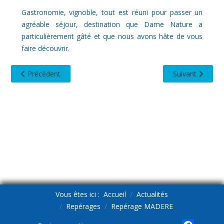
Gastronomie, vignoble, tout est réuni pour passer un
agréable séjour, destination que Dame Nature a
particulièrement gâté et que nous avons hâte de vous
faire découvrir.
Article précédent : Repérage CROISIERE EN MEDITERRANEE
Article suivant
Précédent
Suivant
Vous êtes ici :
Accueil
Actualités
Repérages
Repérage MADERE