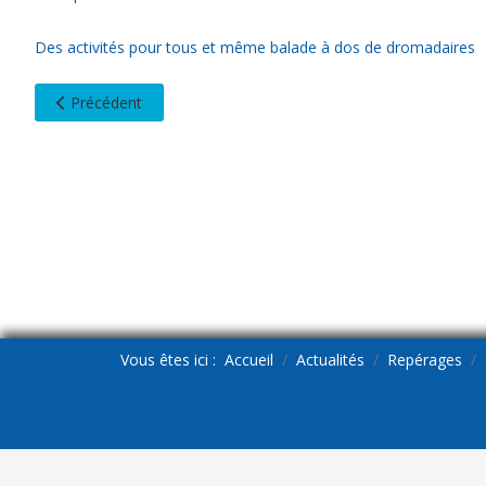
Des activités pour tous et même balade à dos de dromadaires
Article précédent : Repérage MADERE
Précédent
Vous êtes ici :
Accueil
Actualités
Repérages