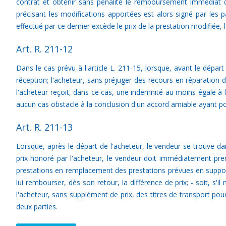
contrat et obtenir sans pénalité le remboursement immédiat d
précisant les modifications apportées est alors signé par les 
effectué par ce dernier excède le prix de la prestation modifiée, l
Art. R. 211-12
Dans le cas prévu à l'article L. 211-15, lorsque, avant le dépa
réception; l'acheteur, sans préjuger des recours en réparati
l'acheteur reçoit, dans ce cas, une indemnité au moins égale à la
aucun cas obstacle à la conclusion d'un accord amiable ayant pou
Art. R. 211-13
Lorsque, après le départ de l'acheteur, le vendeur se trouve d
prix honoré par l'acheteur, le vendeur doit immédiatement pre
prestations en remplacement des prestations prévues en supporta
lui rembourser, dès son retour, la différence de prix; - soit, s
l'acheteur, sans supplément de prix, des titres de transport pou
deux parties.