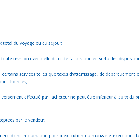
rix total du voyage ou du séjour;
e toute révision éventuelle de cette facturation en vertu des disposition
es à certains services telles que taxes d'atterrissage, de débarqueme
tions fournies;
r versement effectué par l'acheteur ne peut être inférieur à 30 % du p
ceptées par le vendeur;
endeur d'une réclamation pour inexécution ou mauvaise exécution du