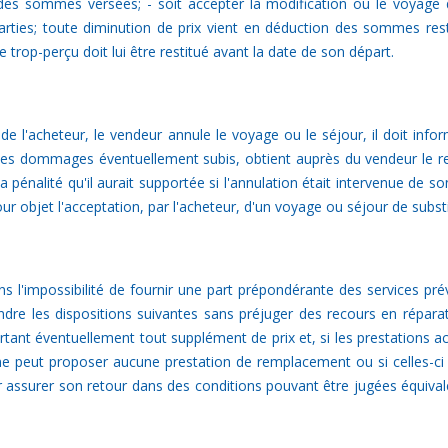
es sommes versées; - soit accepter la modification ou le voyage 
parties; toute diminution de prix vient en déduction des sommes res
e trop-perçu doit lui être restitué avant la date de son départ.
rt de l'acheteur, le vendeur annule le voyage ou le séjour, il doit i
on des dommages éventuellement subis, obtient auprès du vendeur l
 pénalité qu'il aurait supportée si l'annulation était intervenue de son
r objet l'acceptation, par l'acheteur, d'un voyage ou séjour de subst
ans l'impossibilité de fournir une part prépondérante des services p
ndre les dispositions suivantes sans préjuger des recours en répa
nt éventuellement tout supplément de prix et, si les prestations acce
'il ne peut proposer aucune prestation de remplacement ou si celles-ci
r assurer son retour dans des conditions pouvant être jugées équivale