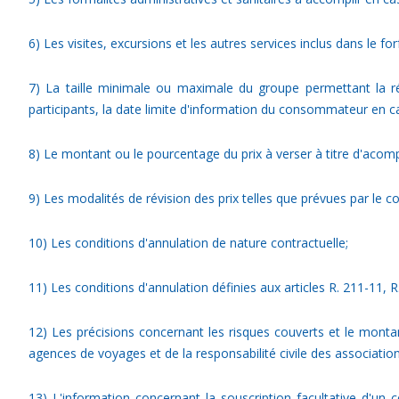
6) Les visites, excursions et les autres services inclus dans le 
7) La taille minimale ou maximale du groupe permettant la r
participants, la date limite d'information du consommateur en ca
8) Le montant ou le pourcentage du prix à verser à titre d'acomp
9) Les modalités de révision des prix telles que prévues par le con
10) Les conditions d'annulation de nature contractuelle;
11) Les conditions d'annulation définies aux articles R. 211-11, R
12) Les précisions concernant les risques couverts et le montan
agences de voyages et de la responsabilité civile des associatio
13) L'information concernant la souscription facultative d'un 