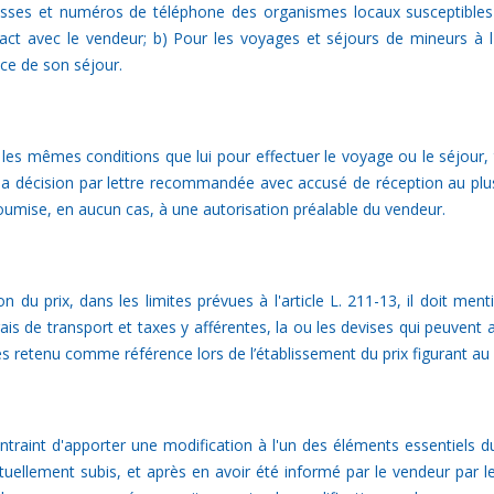
esses et numéros de téléphone des organismes locaux susceptibles d
act avec le vendeur; b) Pour les voyages et séjours de mineurs à
ace de son séjour.
les mêmes conditions que lui pour effectuer le voyage ou le séjour, t
 sa décision par lettre recommandée avec accusé de réception au plus 
 soumise, en aucun cas, à une autorisation préalable du vendeur.
 du prix, dans les limites prévues à l'article L. 211-13, il doit ment
is de transport et taxes y afférentes, la ou les devises qui peuvent a
ises retenu comme référence lors de l’établissement du prix figurant au 
traint d'apporter une modification à l'un des éléments essentiels du 
llement subis, et après en avoir été informé par le vendeur par le