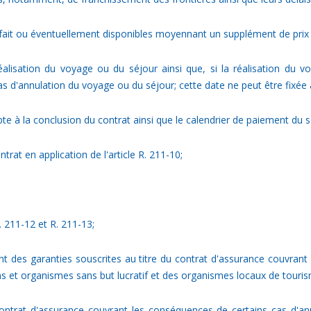
forfait ou éventuellement disponibles moyennant un supplément de prix 
éalisation du voyage ou du séjour ainsi que, si la réalisation d
s d'annulation du voyage ou du séjour; cette date ne peut être fixée à
te à la conclusion du contrat ainsi que le calendrier de paiement du s
trat en application de l'article R. 211-10;
. 211-12 et R. 211-13;
t des garanties souscrites au titre du contrat d'assurance couvrant 
ns et organismes sans but lucratif et des organismes locaux de touri
contrat d'assurance couvrant les conséquences de certains cas d'an