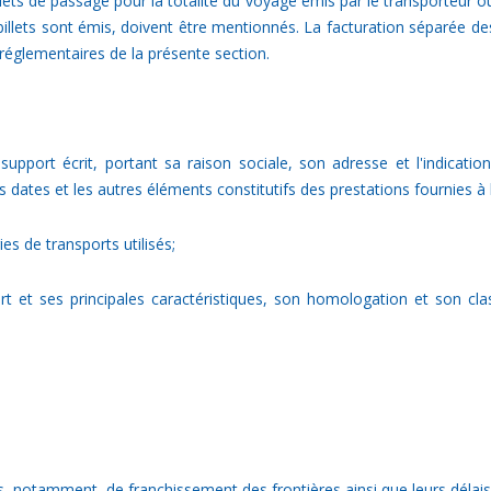
illets de passage pour la totalité du voyage émis par le transporteur 
billets sont émis, doivent être mentionnés. La facturation séparée de
s réglementaires de la présente section.
upport écrit, portant sa raison sociale, son adresse et l'indication
dates et les autres éléments constitutifs des prestations fournies à 
es de transports utilisés;
t et ses principales caractéristiques, son homologation et son cl
cas, notamment, de franchissement des frontières ainsi que leurs déla