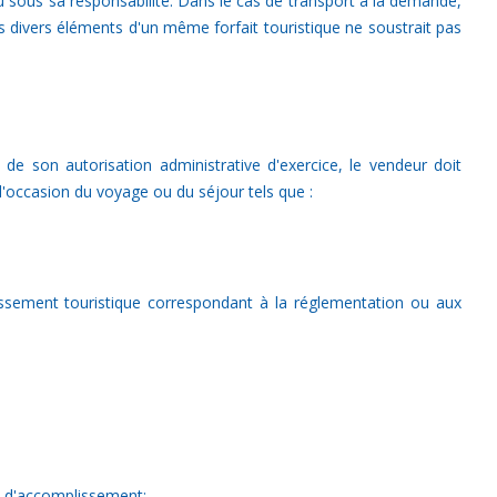
ou sous sa responsabilité. Dans le cas de transport à la demande,
s divers éléments d'un même forfait touristique ne soustrait pas
 de son autorisation administrative d'exercice, le vendeur doit
l'occasion du voyage ou du séjour tels que :
assement touristique correspondant à la réglementation ou aux
is d'accomplissement;