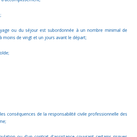
;
u voyage ou du séjour est subordonnée à un nombre minimal de
 moins de vingt et un jours avant le départ;
olde;
les conséquences de la responsabilité civile professionnelle des
sme;
nulation ou d'un contrat d'assistance couvrant certains risques