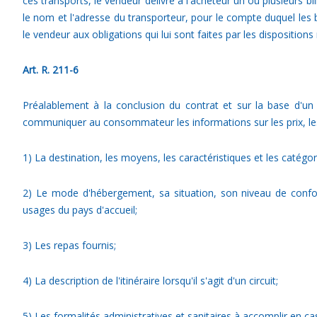
ces transports, le vendeur délivre à l'acheteur un ou plusieurs b
le nom et l'adresse du transporteur, pour le compte duquel les 
le vendeur aux obligations qui lui sont faites par les disposition
Art. R. 211-6
Préalablement à la conclusion du contrat et sur la base d'un s
communiquer au consommateur les informations sur les prix, les 
1) La destination, les moyens, les caractéristiques et les catégori
2) Le mode d'hébergement, sa situation, son niveau de confor
usages du pays d'accueil;
3) Les repas fournis;
4) La description de l'itinéraire lorsqu'il s'agit d'un circuit;
5) Les formalités administratives et sanitaires à accomplir en 