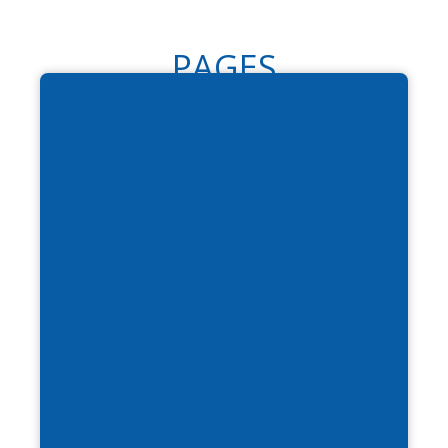
PAGES
VOTRE VOYAGE
ECO-FRIENDLY
Agir pour un tourisme
responsable